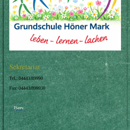
Sekretariat
Tel.: 04443/89990
Fax: 04443/899930
IServ