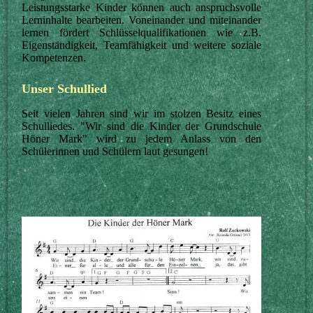
Leistungsstarke Kinder können auch anspruchsvolle
Lerninhalte bearbeiten. Voneinander und miteinander
lernen fördert Schlüsselqualifikationen wie z.B.
Eigenständigkeit, Teamfähigkeit und weitere soziale
Kompetenzen.
Unser Schullied
Seit vielen Jahren sind wir im stolzen Besitz eines
Schulliedes. "Wir sind die Kinder der Grundschule
Höner Mark" wird zu jedem Anlass von den
Schülerinnen und Schülern laut gesungen!