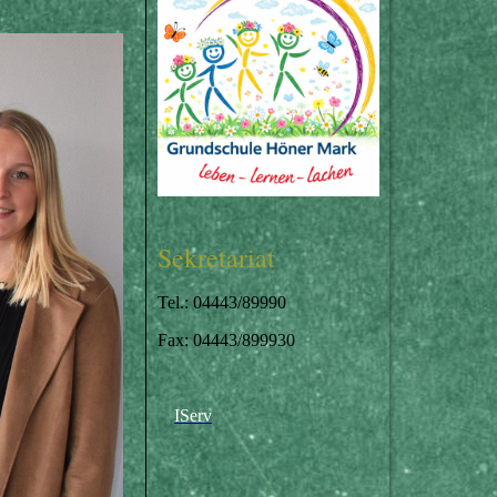
Sekretariat
Tel.: 04443/89990
Fax: 04443/899930
IServ