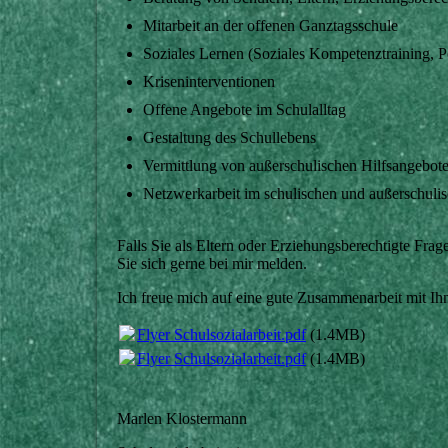
Mitarbeit an der offenen Ganztagsschule
Soziales Lernen (Soziales Kompetenztraining, P
Kriseninterventionen
Offene Angebote im Schulalltag
Gestaltung des Schullebens
Vermittlung von außerschulischen Hilfsangebot
Netzwerkarbeit im schulischen und außerschuli
Falls Sie als Eltern oder Erziehungsberechtigte Fr
Sie sich gerne bei mir melden.
Ich freue mich auf eine gute Zusammenarbeit mit Ih
Flyer Schulsozialarbeit.pdf
(1.4MB)
Flyer Schulsozialarbeit.pdf
(1.4MB)
Marlen Klostermann