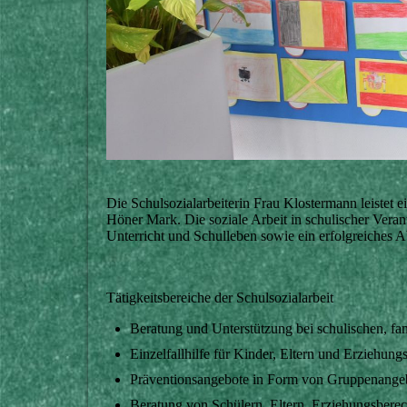
Die Schulsozialarbeiterin Frau Klostermann leistet
Höner Mark. Die soziale Arbeit in schulischer Veran
Unterricht und Schulleben sowie ein erfolgreiches A
Tätigkeitsbereiche der Schulsozialarbeit
Beratung und Unterstützung bei schulischen, fa
Einzelfallhilfe für Kinder, Eltern und Erziehung
Präventionsangebote in Form von Gruppenange
Beratung von Schülern, Eltern, Erziehungsberec