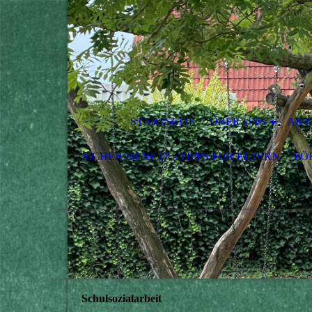
STARTSEITE
ÜBER UNS
AKT
SICHER IM NETZ - TIPPS FÜR ELTERN
FÖ
Schulsozialarbeit