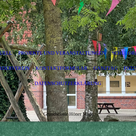
UELL
PROJEKTE UND VERANSTALTUNGEN
SCHULORD
RDERVEREIN
KONTAKTFORMULAR
GANZTAG
FOT
DATENSCHUTZERKLÄRUNG
Grundschule Höner Mark